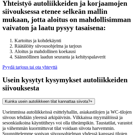
Yhteistyö autoliikkeiden ja korjaamojen
siivouksessa etenee selkeän mallin
mukaan, jotta aloitus on mahdollisimman
vaivaton ja laatu pysyy tasaisena:
Kartoitus ja kohdekäynti
Räätälöity siivousohjelma ja tarjous
Aloitus ja mahdollinen koekausi
Säännöllinen laadun seuranta ja kehityspalaverit
Pyydä tarjous tai ota yhteyttä
Usein kysytyt kysymykset autoliikkeiden
siivouksesta
Kuinka usein autoliikkeen tilat kannattaa siivota?
+
Useimmissa autoliikkeissä esittelyhallin, asiakastilojen ja WC-tilojen
siivous tehdään yleensä arkipäivisin. Vilkkaissa myymälöissä ja
sesonkiaikoina käyntitiheys voi olla tiheämpikin. Taustatilat, varastot
ja vähemmän kuormittuvat tilat voidaan siivota harvemmin.
Suunnittelemme sopivan siivousohjelman yhdessä kanssasi tilojen