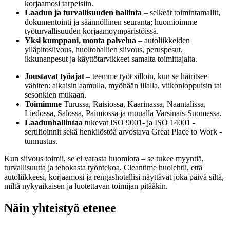
korjaamosi tarpeisiin.
Laadun ja turvallisuuden hallinta
– selkeät toimintamallit,
dokumentointi ja säännöllinen seuranta; huomioimme
työturvallisuuden korjaamoympäristöissä.
Yksi kumppani, monta palvelua
– autoliikkeiden
ylläpitosiivous, huoltohallien siivous, peruspesut,
ikkunanpesut ja käyttötarvikkeet samalta toimittajalta.
Joustavat työajat
– teemme työt silloin, kun se häiritsee
vähiten: aikaisin aamulla, myöhään illalla, viikonloppuisin tai
sesonkien mukaan.
Toimimme
Turussa, Raisiossa, Kaarinassa, Naantalissa,
Liedossa, Salossa, Paimiossa ja muualla Varsinais-Suomessa.
Laadunhallintaa
tukevat ISO 9001- ja ISO 14001 -
sertifioinnit sekä henkilöstöä arvostava Great Place to Work -
tunnustus.
Kun siivous toimii, se ei varasta huomiota – se tukee myyntiä,
turvallisuutta ja tehokasta työntekoa. Cleantime huolehtii, että
autoliikkeesi, korjaamosi ja rengashotellisi näyttävät joka päivä siltä,
miltä nykyaikaisen ja luotettavan toimijan pitääkin.
Näin yhteistyö etenee