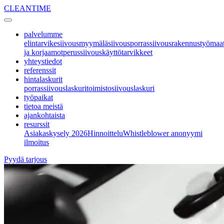
CLEANTIME
palvelumme
elintarvikesiivous
myymäläsiivous
porrassiivous
rakennustyömaa
ja korjaamot
perussiivous
käyttötarvikkeet
yhteystiedot
referenssit
hintalaskurit
porrassiivouslaskuri
toimistosiivouslaskuri
työpaikat
tietoa meistä
ajankohtaista
resurssit
Asiakaskysely 2026
Hinnoittelu
Whistleblower anonyymi
ilmoitus
Pyydä tarjous