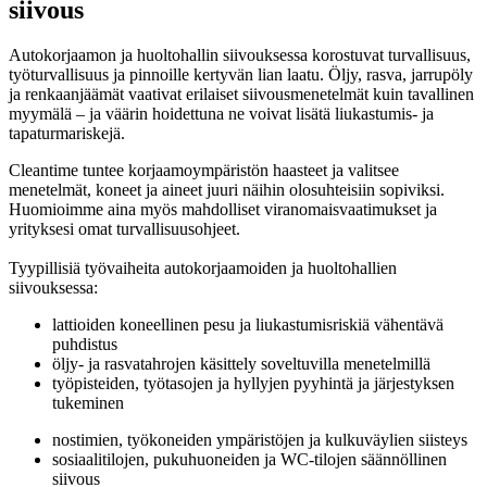
siivous
Autokorjaamon ja huoltohallin siivouksessa korostuvat turvallisuus,
työturvallisuus ja pinnoille kertyvän lian laatu. Öljy, rasva, jarrupöly
ja renkaanjäämät vaativat erilaiset siivousmenetelmät kuin tavallinen
myymälä – ja väärin hoidettuna ne voivat lisätä liukastumis- ja
tapaturmariskejä.
Cleantime tuntee korjaamoympäristön haasteet ja valitsee
menetelmät, koneet ja aineet juuri näihin olosuhteisiin sopiviksi.
Huomioimme aina myös mahdolliset viranomaisvaatimukset ja
yrityksesi omat turvallisuusohjeet.
Tyypillisiä työvaiheita autokorjaamoiden ja huoltohallien
siivouksessa:
lattioiden koneellinen pesu ja liukastumisriskiä vähentävä
puhdistus
öljy- ja rasvatahrojen käsittely soveltuvilla menetelmillä
työpisteiden, työtasojen ja hyllyjen pyyhintä ja järjestyksen
tukeminen
nostimien, työkoneiden ympäristöjen ja kulkuväylien siisteys
sosiaalitilojen, pukuhuoneiden ja WC-tilojen säännöllinen
siivous