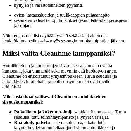
hyllyjen ja varastotelineiden pyyhintä
ovien, lastausalueiden ja tuulikaappien puhtaanapito
sesonkien väliset tehopuhdistukset (esim. lattioiden peruspesu
ja suojaus
Näin rengashotellisi näyttää hyvältä sekä asiakkaiden että
henkilökunnan silmissä – myös sesongin ruuhkahuippujen jälkeen.
Miksi valita Cleantime kumppaniksi?
Autoliikkeiden ja korjaamojen siivouksessa kannattaa valita
kumppani, joka ymmärtää sekä myynnin että huoltotyön arjen.
Cleantime on erikoistunut yrityssiivoukseen Turun seudulla, ja
autoliikkeet, huoltohallit ja teollisuusympäristöt ovat meille
arkipäivää.
Miksi asiakkaat valitsevat Cleantimen autoliikkeiden
siivouskumppaniksi:
Paikallinen ja kokenut toimija
– pitkän linjan osaaja Turun
seudulla, tuttu toimintaympäristö ja lyhyet vasteajat.
Räätälöity palvelu
– siivousohjelma, aikataulut ja
käyntitiheydet suunnitellaan juuri sinun autoliikkeesi ja