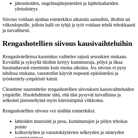
jäteastioiden, ongelmajätepisteiden ja lajittelualueiden
yleissiisteys
Siivous voidaan ajoittaa esimerkiksi aikaisiin aamuihin, iltoihin tai
viikonlopuille, jolloin halli on tyhjä ja työt voidaan tehdä tehokkaasti
ja turvallisesti.
Rengashotellien siivous kausivaihteluihin
Rengashotelleissa kuormitus vaihtelee rajusti sesonkien mukaan.
Keväällä ja syksyllä tiloihin kertyy kumimuruja, pölyä ja likaa
huomattavasti enemmän kuin muina aikoina. Jos siivous ei pysy
tahdissa mukana, varastotilat käyvät nopeasti epäsiisteiksi ja
työskentely-ympäristö kärsii.
Cleantime suunnittelee rengashotellien siivouksen kausivaihteluiden
ympärille. Huolehdimme siitä, että tilat pysyvät turvallisina ja
selkeästi jäsenneltyinä myös kiireisimpinä viikkoina.
Rengashotellien siivous voi sisältää esimerkiksi:
lattioiden imurointi ja pesu, kumimurujen ja pölyn tehokas
poisto
kulkuväylien ja varastokäytävien selkeyden ja siisteyden
varmistaminen