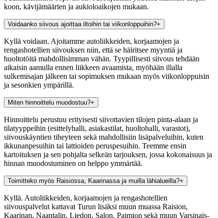
koon, kävijämäärien ja aukioloaikojen mukaan.
Voidaanko siivous ajoittaa iltoihin tai viikonloppuihin?
+
Kyllä voidaan. Ajoitamme autoliikkeiden, korjaamojen ja
rengashotellien siivouksen niin, että se häiritsee myyntiä ja
huoltotöitä mahdollisimman vähän. Tyypillisesti siivous tehdään
aikaisin aamulla ennen liikkeen avaamista, myöhään illalla
sulkemisajan jälkeen tai sopimuksen mukaan myös viikonloppuisin
ja sesonkien ympärillä.
Miten hinnoittelu muodostuu?
+
Hinnoittelu perustuu erityisesti siivottavien tilojen pinta-alaan ja
tilatyyppeihin (esittelyhalli, asiakastilat, huoltohalli, varastot),
siivouskäyntien tiheyteen sekä mahdollisiin lisäpalveluihin, kuten
ikkunanpesuihin tai lattioiden peruspesuihin. Teemme ensin
kartoituksen ja sen pohjalta selkeän tarjouksen, jossa kokonaisuus ja
hinnan muodostuminen on helppo ymmärtää.
Toimitteko myös Raisiossa, Kaarinassa ja muilla lähialueilla?
+
Kyllä. Autoliikkeiden, korjaamojen ja rengashotellien
siivouspalvelut kattavat Turun lisäksi muun muassa Raision,
Kaarinan, Naantalin, Liedon, Salon, Paimion sekä muun Varsinais-