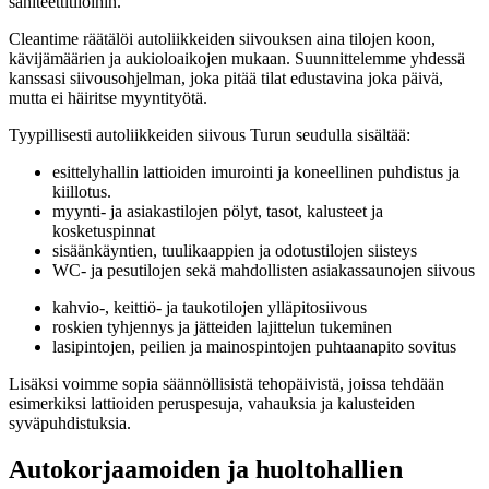
saniteettitiloihin.
Cleantime räätälöi autoliikkeiden siivouksen aina tilojen koon,
kävijämäärien ja aukioloaikojen mukaan. Suunnittelemme yhdessä
kanssasi siivousohjelman, joka pitää tilat edustavina joka päivä,
mutta ei häiritse myyntityötä.
Tyypillisesti autoliikkeiden siivous Turun seudulla sisältää:
esittelyhallin lattioiden imurointi ja koneellinen puhdistus ja
kiillotus.
myynti- ja asiakastilojen pölyt, tasot, kalusteet ja
kosketuspinnat
sisäänkäyntien, tuulikaappien ja odotustilojen siisteys
WC- ja pesutilojen sekä mahdollisten asiakassaunojen siivous
kahvio-, keittiö- ja taukotilojen ylläpitosiivous
roskien tyhjennys ja jätteiden lajittelun tukeminen
lasipintojen, peilien ja mainospintojen puhtaanapito sovitus
Lisäksi voimme sopia säännöllisistä tehopäivistä, joissa tehdään
esimerkiksi lattioiden peruspesuja, vahauksia ja kalusteiden
syväpuhdistuksia.
Autokorjaamoiden ja huoltohallien