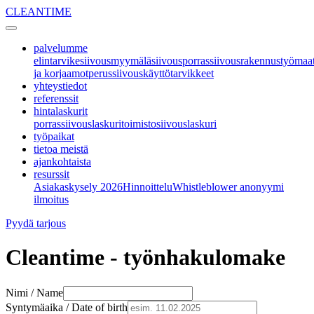
CLEANTIME
palvelumme
elintarvikesiivous
myymäläsiivous
porrassiivous
rakennustyömaa
ja korjaamot
perussiivous
käyttötarvikkeet
yhteystiedot
referenssit
hintalaskurit
porrassiivouslaskuri
toimistosiivouslaskuri
työpaikat
tietoa meistä
ajankohtaista
resurssit
Asiakaskysely 2026
Hinnoittelu
Whistleblower anonyymi
ilmoitus
Pyydä tarjous
Cleantime - työnhakulomake
Nimi / Name
Syntymäaika / Date of birth